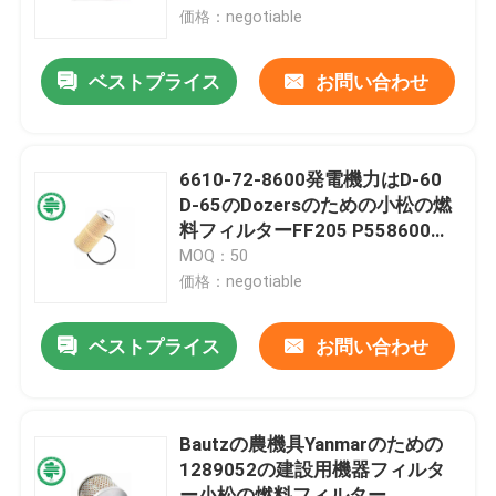
価格：negotiable
私達について
ベストプライス
お問い合わせ
工場旅行
6610-72-8600発電機力はD-60
品質管理
D-65のDozersのための小松の燃
料フィルターFF205 P558600を
ろ過する
MOQ：50
私達に連絡しなさい
価格：negotiable
ニュース
ベストプライス
お問い合わせ
自動車のエンジンのエア フィルター
Bautzの農機具Yanmarのための
1289052の建設用機器フィルタ
自動車小屋のエア フィルター
ー小松の燃料フィルター