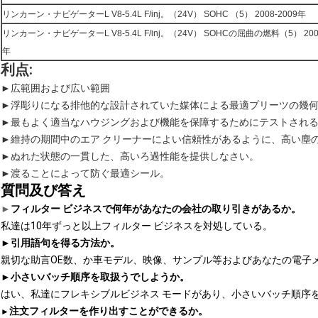
リンカーン・ナビゲーターL V8-5.4L F/inj。（24V） SOHC （5） 2008-2009年
リンカーン・ナビゲーターL V8-5.4L F/inj。（24V） SOHCの屈曲の燃料（5） 200
年
利点:
►
広範囲および広い範囲
►浮彫りになる排他的な設計されていた媒体による最適プリーツの幾
►最もよく適当なハウジングおよび機能を保障するためにテストされる1
►維持の期間中のエア クリーナーによい信頼性があるように、高い塵
►ぬれた状態の一貫した、高いろ過性能を提供しなさい。
►渡ることによって防ぐ最適シール。
質問及び答え
►
フィルター ビジネスで何年があなたの会社の取り引きがあるか。
私達は10年ずっと以上フィルター ビジネスを対処している。
►
引用語句を得る方法か。
親切な助言OE数、か車モデル、映像、サンプル等およびあなたの電子
►
小さいバッチ順序を取扱うでしようか。
はい、私達にフレキシブルビジネス モードがあり、小さいバッチ順序
注文フィルターを作り出すことができるか。
►