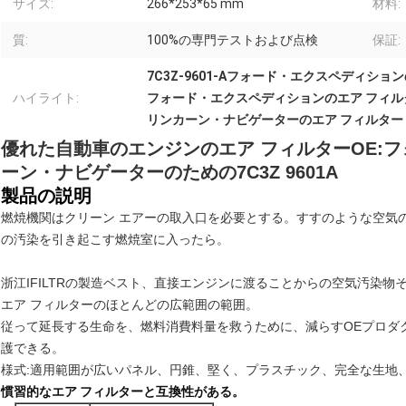
サイズ:
266*253*65 mm
材料:
質:
100%の専門テストおよび点検
保証:
7C3Z-9601-Aフォード・エクスペディショ
ハイライト:
フォード・エクスペディションのエア フィルターA
リンカーン・ナビゲーターのエア フィルター
優れた自動車のエンジンのエア フィルターOE:
フ
ーン・ナビゲーター
のための7C3Z 9601A
製品の説明
燃焼機関はクリーン エアーの取入口を必要とする。すすのような空気
の汚染を引き起こす燃焼室に入ったら。
浙江IFILTRの製造ベスト、直接エンジンに渡ることからの空気汚染
エア フィルターのほとんどの広範囲の範囲。
従って延長する生命を、燃料消費料量を救うために、減らすOEプロダ
護できる。
様式:適用範囲が広いパネル、円錐、堅く、プラスチック、完全な生地
慣習的なエア フィルターと互換性がある。