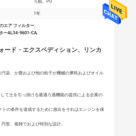
ろ紙、PU
1年
ンのエア フィルター
,
L34-9601-CA
,
ォード・エクスペディション、リンカ
の汚染、か塵および他の粒子が機械の摩耗およびオイル
物そして土を引っ掛ける最適ろ過機能の提供による企業の
クトの条件を達成するために放出をそれはエンジンを保
、円形、複雑でおよび特別な設計。