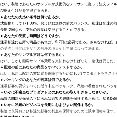
はい、私達はあなたのサンプルか技術的なデッサンに従って注文フィ
び据え付け品を開発するある。
►
あなたの支払い条件は何であるか。
沈殿物としてT/T 30%、および郵送物の前のバランス。私達は配達
長期協同なら、支払の言葉は交渉することができる。
►
あなたの受渡し時間はどうですか。
通常私達に在庫で商品があれば、5-7日は必要である。さもなければ、
の受渡し時間はあなたの順序の項目そして量によって決まる。
►
あなたのサンプル方針は何であるか。
はい、しかし顧客サンプル費用を支払わなければなり、急使は要した
►
配達の前にあなたの商品をすべてテストするか。
はい、私達は配達の前に質を保障するために100%プロダクトをテスト
►
パッキングのあなたの言葉は何であるか。
通常顧客の要求すべてに従う中立パッキング、私達の着色されたパッ
►
いかに不適当なプロダクトとのあなたの取り引きをしなさいか。
品質の問題が保証の下にあれば顧客の興味を保護するために、戻る&修
►
いかに私達のビジネスを長期におよびよい関係するか。
私達は良質および私達の顧客の利点を保障するために競争価格を保つ