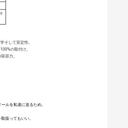
9
何学そして安定性。
00%の取付け。
の収容力。
メールを私達に送るため。
を取扱ってもいい。