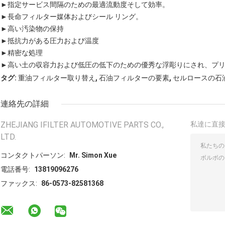
►指定サービス間隔のための最適流動度そして効率。
►
長命フィルター媒体およびシール リング。
►高い汚染物の保持
►抵抗力がある圧力および温度
►精密な処理
►高い土の収容力および低圧の低下のための優秀な浮彫りにされ、プ
,
,
タグ:
重油フィルター取り替え
石油フィルターの要素
セルロースの石
連絡先の詳細
ZHEJIANG IFILTER AUTOMOTIVE PARTS CO.,
私達に直
LTD.
コンタクトパーソン:
Mr. Simon Xue
電話番号:
13819096276
ファックス:
86-0573-82581368