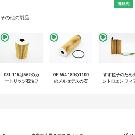
その他の製品
03L 115は562のカ
OE 654 180の1100
すす粒子のため
ートリッジ石油フ
のメルセデスの石
シトロエン フィ
ィルター
油フィルターの取
ットSuzukiエン
03L115466 Audi金
り替えのすす粒子
ンのカートリッ
属VWエンジンの石
様式の石油フィ
油フィルターをす
ター
り減らした