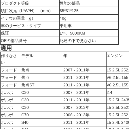
プロダクト等級
性能の部品
項目次元（L*W*H） （mm）
65*31*125
イテウの重量（g）
48g
車のサービス・タイプ
乗用車
保証
1年、5000KM
OEの部品番号
記述の下で見なさい
適用
作りなさ
モデル
年
エンジン
い
フォード
焦点
2007 - 2011年
L5 2.5L 252
フォード
焦点
2011 - 2011年
V6 2.5L 155
フォード
焦点ST
2011 - 2011年
V6 2.5L 155
ボルボ
C30
2007 - 2011年
2.4
ボルボ
C30
2011 - 2011年
L5 2.5L 243
ボルボ
C30
2007 - 2013年
L5 2.5L 252
ボルボ
C70
2006 - 2013年
L5 2.5L 252
ボルボ
S40
2011 - 2011年
L5 2.4L 240