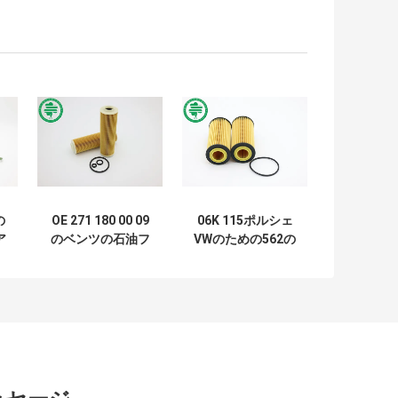
の
OE 271 180 00 09
06K 115ポルシェ
ア
のベンツの石油フ
VWのための562の
ジ
ィルターの要素
自動車のエンジン
ジ
2002年- 2015年
のAudiのカートリ
ル
ッジ石油フィルタ
ーのセルロース