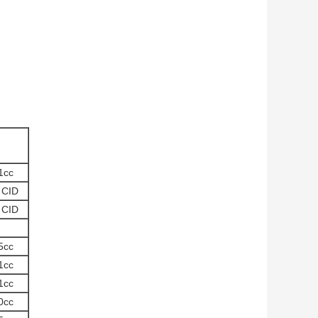
1cc
 CID
 CID
5cc
1cc
1cc
0cc