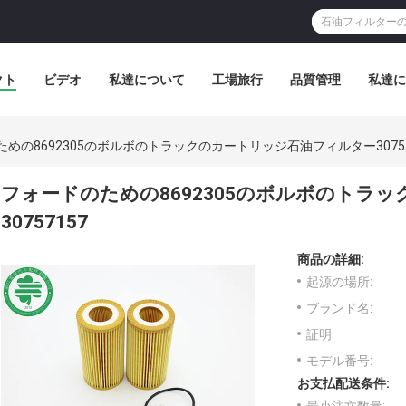
クト
ビデオ
私達について
工場旅行
品質管理
私達に
めの8692305のボルボのトラックのカートリッジ石油フィルター30757
フォードのための8692305のボルボのトラ
30757157
商品の詳細:
起源の場所:
ブランド名:
証明:
モデル番号:
お支払配送条件: