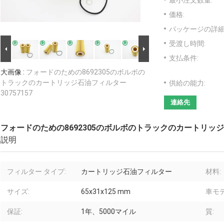
最小注文数量:
価格:
パッケージの詳細
受渡し時間:
支払条件:
大画像 :
フォードのための8692305のボルボの
トラックのカートリッジ石油フィルター
供給の能力:
30757157
連絡先
フォードのための8692305のボルボのトラックのカートリッジ石
説明
フィルター タイプ:
カートリッジ石油フィルター
材料:
サイズ:
65x31x125 mm
車モデ
保証:
1年、5000マイル
質: