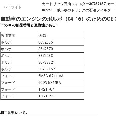
カートリッジ石油フィルター30757157
,
カー
ハイライト:
8692305ボルボのトラックの石油フィルター
自動車のエンジンのボルボ（04-16）のためのOE 
下のOEの部品番号と互換性がある:
製造業者
OE数
ボルボ
8692305
ボルボ
8642570
ボルボ
3875233
ボルボ
30788821
ボルボ
30757157
フォード
6M5G-6744-AA
フォード
6G9N 6744BA
フォード
1 421 704
フォード
1 371 199
相互参照いいえ。